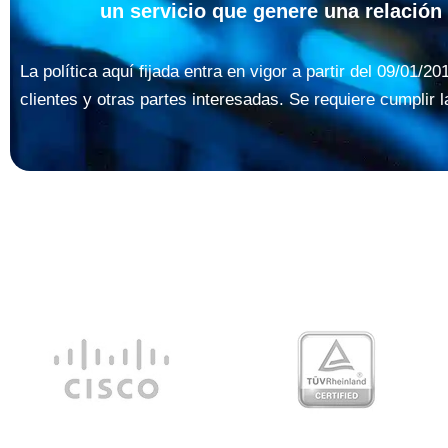
un servicio que genere una relación a
La política aquí fijada entra en vigor a partir del 09/01/
clientes y otras partes interesadas. Se requiere cumplir l