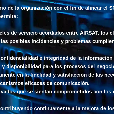
rio de la organización con el fin de alinear el S
permita:
les de servicio acordados entre AIRSAT, los cl
 las posibles incidencias y problemas cumplie
confidencialidad e integridad de la información
 y disponibilidad para los procesos del negoci
ente en la fidelidad y satisfacción de las nece
ecanismos eficaces de comunicación.
ivados que se sientan comprometidos con los o
ontribuyendo continuamente a la mejora de los